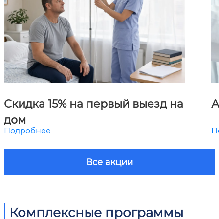
Скидка 15% на первый выезд на
А
дом
Подробнее
П
Все акции
Комплексные программы