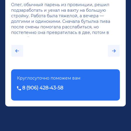
Олег, обычный парень из провинции, решил
подзаработать и уехал на вахту на большую
стройку. Работа была тяжелой, а вечера —
долгими и одинокими. Сначала бутылка пива
после смены помогала расслабиться, но
постепенно она превратилась в две, потом в
крепкий алкоголь, и вот он уже пил почти
каждый день...После дектоксикации организма
было назначено кодирование по методу
Довженко.
Круглосуточно поможем вам
8 (906) 428-43-58