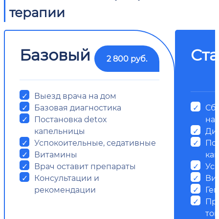
терапии
Базовый
Ст
2 800 руб.
Выезд врача на дом
Базовая диагностика
Сб
Постановка detox
на
капельницы
Ди
Успокоительные, седативные
Пос
Витамины
ка
Врач оставит препараты
Ус
Консультации и
Ви
рекомендации
Ге
Пр
ток