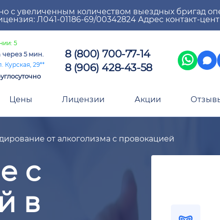
но с увеличенным количеством выездных бригад оп
цензия: Л041-01186-69/00342824 Адрес контакт-цен
нии: 5
8 (800) 700-77-14
а
через 5 мин.
8 (906) 428-43-58
. Курская, 29**
углосуточно
Цены
Лицензии
Акции
Отзыв
дирование от алкоголизма с провокацией
е с
й в