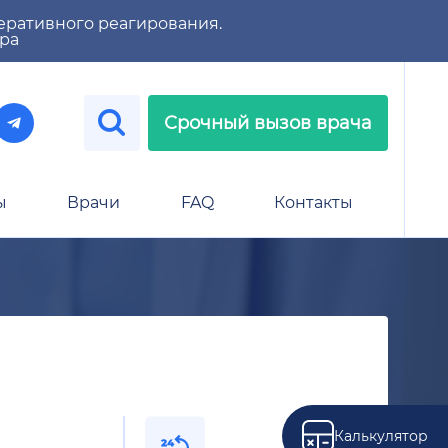
еративного реагирования.
тра
Срочный вызов врача
ы
Врачи
FAQ
Контакты
Калькулятор