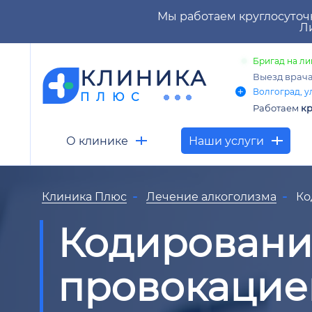
Мы работаем круглосуточ
Ли
Бригад на ли
КЛИНИКА
Выезд врач
Волгоград, ул
ПЛЮС
Работаем
кр
О клинике
Наши услуги
Клиника Плюс
Лечение алкоголизма
Ко
Кодировани
провокацие