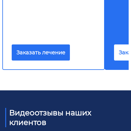
Заказать лечение
Зака
Видеоотзывы наших
клиентов