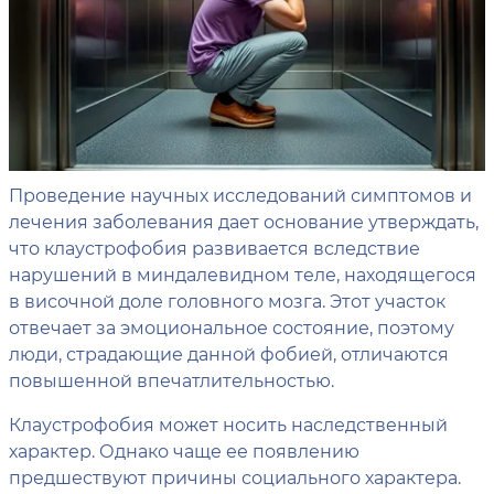
Проведение научных исследований симптомов и
лечения заболевания дает основание утверждать,
что клаустрофобия развивается вследствие
нарушений в миндалевидном теле, находящегося
в височной доле головного мозга. Этот участок
отвечает за эмоциональное состояние, поэтому
люди, страдающие данной фобией, отличаются
повышенной впечатлительностью.
Клаустрофобия может носить наследственный
характер. Однако чаще ее появлению
предшествуют причины социального характера.