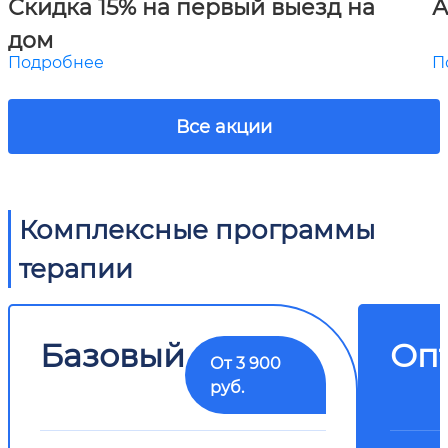
Скидка 15% на первый выезд на
А
дом
Подробнее
П
Все акции
Комплексные программы
терапии
Базовый
Оп
От 3 900
руб.