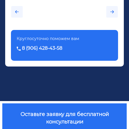
каждый день...После дектоксикации организма
было назначено кодирование по методу
Довженко.
Круглосуточно поможем вам
8 (906) 428-43-58
Оставьте заявку для бесплатной
консультации