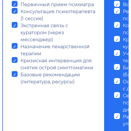
Первичный прием психиатра
Все
Консультация психотерапевта
Ре
(1 сессия)
пс
Экстренная связь с
Ко
куратором (через
пси
мессенджер)
Кр
Назначение лекарственной
ку
терапии
Уч
Кризисная интервенция для
те
снятия острой симптоматики
Би
Базовые рекомендации
(ба
(литература, ресурсы)
Он
с д
Се
пс
ди
Ра
уп