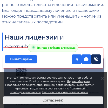
раннего вмешательства и лечения токсикомании.
Благодаря подходящему лечению и поддержке
можно предотвратить или уменьшить многие из
этих негативных последствий.
Наши лицензии
и
сертификаты
Бригада свободна для выезда
Вызвать врача
Этот сайт использует файлы cookies для комфортной работы
пользователя. К сайту подключен сервис
Яндекс.Метрика
.
Продолжая просмотр страницы, вы
соглашаетесь на обработку
персональных данных
в соответствии с
Политикой
конфиденциальности
,
Пользовательским соглашением
.
Согласен(а)