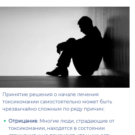
Принятие решения о начале лечения
токсикомании самостоятельно может быть
чрезвычайно сложным по ряду причин:
Отрицание
. Многие люди, страдающие от
токсикомании, находятся в состоянии