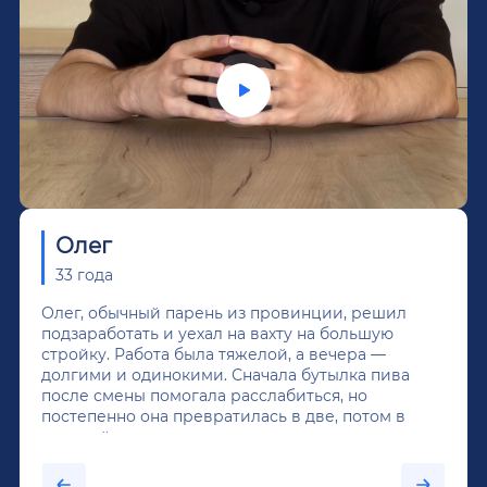
Олег
33 года
Олег, обычный парень из провинции, решил
подзаработать и уехал на вахту на большую
стройку. Работа была тяжелой, а вечера —
долгими и одинокими. Сначала бутылка пива
после смены помогала расслабиться, но
постепенно она превратилась в две, потом в
крепкий алкоголь, и вот он уже пил почти
каждый день...После дектоксикации организма
было назначено кодирование по методу