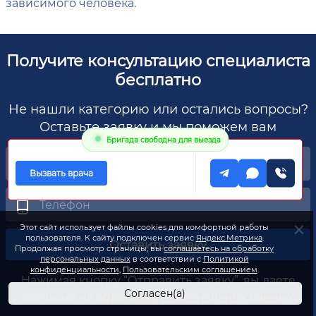
зависимого человека.
Получите консультацию специалиста
бесплатно
Не нашли категорию или остались вопросы?
Оставьте заявку и мы поможем вам
Бригада свободна для выезда
Вызвать врача
Этот сайт использует файлы cookies для комфортной работы
пользователя. К сайту подключен сервис
Яндекс.Метрика
.
Оставить заявку
Продолжая просмотр страницы, вы
соглашаетесь на обработку
персональных данных
в соответствии с
Политикой
конфиденциальности
,
Пользовательским соглашением
.
Нажимая кнопку “Отправить заявку”, вы даете
Согласен(а)
согласие на обработку
персональных данных