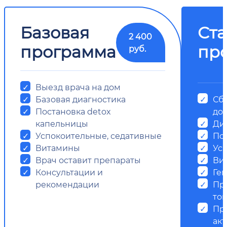
Базовая
Ст
2 400
программа
пр
руб.
Выезд врача на дом
Базовая диагностика
Сб
Постановка detox
до
капельницы
Ди
Успокоительные, седативные
По
Витамины
Ус
Врач оставит препараты
Ви
Консультации и
Ге
рекомендации
Пр
ток
Пр
ак