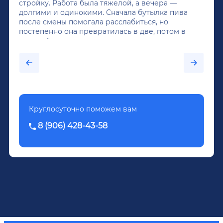
стройку. Работа была тяжелой, а вечера —
долгими и одинокими. Сначала бутылка пива
после смены помогала расслабиться, но
постепенно она превратилась в две, потом в
крепкий алкоголь, и вот он уже пил почти
каждый день...После дектоксикации организма
было назначено кодирование по методу
Довженко.
Круглосуточно поможем вам
8 (906) 428-43-58