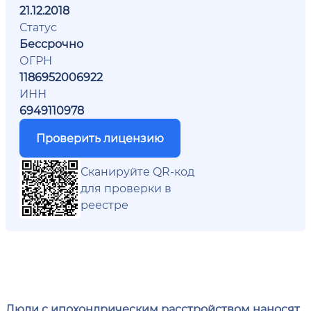
21.12.2018
Статус
Бессрочно
ОГРН
1186952006922
ИНН
6949110978
Проверить лицензию
Сканируйте QR-код
для проверки в
реестре
Люди с ипохондрическим расстройством наносят