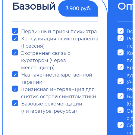
Базовый
Оп
3 900 руб.
Первичный прием психиатра
Все
Консультация психотерапевта
Ре
(1 сессия)
пс
Экстренная связь с
Ко
куратором (через
пси
мессенджер)
Кр
Назначение лекарственной
ку
терапии
Уч
Кризисная интервенция для
те
снятия острой симптоматики
Би
Базовые рекомендации
(ба
(литература, ресурсы)
Он
с д
Се
пс