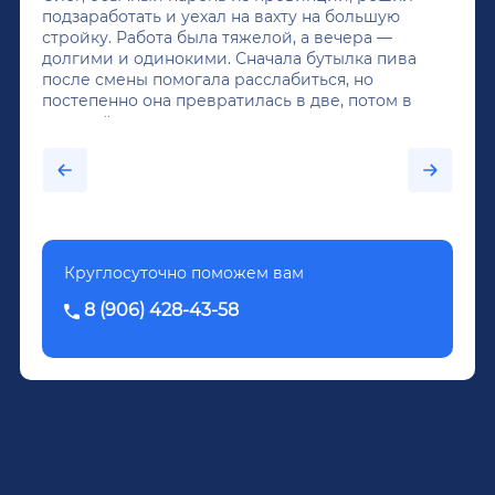
подзаработать и уехал на вахту на большую
стройку. Работа была тяжелой, а вечера —
долгими и одинокими. Сначала бутылка пива
после смены помогала расслабиться, но
постепенно она превратилась в две, потом в
крепкий алкоголь, и вот он уже пил почти
каждый день...После дектоксикации организма
было назначено кодирование по методу
Довженко.
Круглосуточно поможем вам
8 (906) 428-43-58